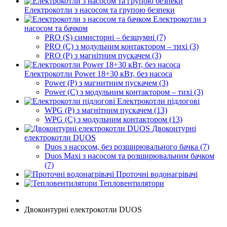
Електрокотли з насосом та групою безпеки
Електрокотли з
насосом та бачком
PRO (S) симисторні – безшумні (7)
PRO (C) з модульним контактором – тихі (3)
PRO (P) з магнітним пускачем (3)
Електрокотли Power 18÷30 кВт, без насоса
Power (P) з магнитним пускачем (3)
Power (C) з модульним контактором – тихі (3)
Електрокотли підлогові
WPG (P) з магнітним пускачем (13)
WPG (C) з модульним контактором (13)
Двоконтурні
електрокотли DUOS
Duos з насосом, без розширювального бачка (7)
Duos Maxi з насосом та розширювальним бачком
(7)
Проточні водонагрівачі
Тепловентилятори
Двоконтурні електрокотли DUOS