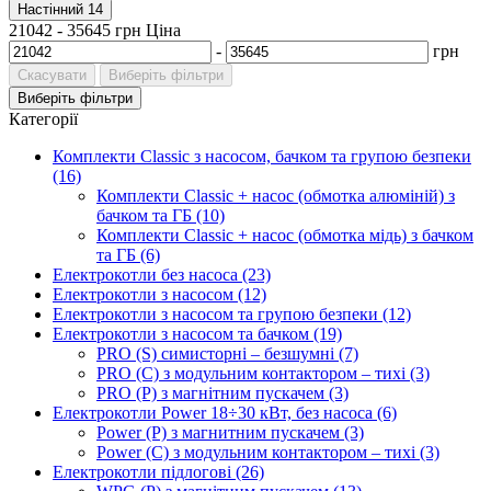
Настінний
14
21042
-
35645
грн
Ціна
-
грн
Скасувати
Виберіть фільтри
Виберіть фільтри
Категорії
Комплекти Classic з насосом, бачком та групою безпеки
(16)
Комплекти Classic + насос (обмотка алюміній) з
бачком та ГБ (10)
Комплекти Classic + насос (обмотка мідь) з бачком
та ГБ (6)
Електрокотли без насоса (23)
Електрокотли з насосом (12)
Електрокотли з насосом та групою безпеки (12)
Електрокотли з насосом та бачком (19)
PRO (S) симисторні – безшумні (7)
PRO (C) з модульним контактором – тихі (3)
PRO (P) з магнітним пускачем (3)
Електрокотли Power 18÷30 кВт, без насоса (6)
Power (P) з магнитним пускачем (3)
Power (C) з модульним контактором – тихі (3)
Електрокотли підлогові (26)