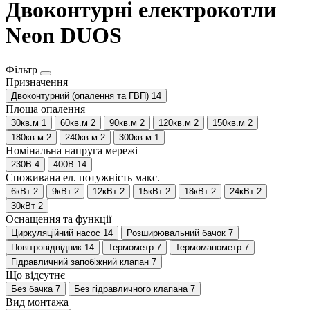
Двоконтурні електрокотли
Neon DUOS
Фільтр
Призначення
Двоконтурний (опалення та ГВП)
14
Площа опалення
30кв.м
1
60кв.м
2
90кв.м
2
120кв.м
2
150кв.м
2
180кв.м
2
240кв.м
2
300кв.м
1
Номінальна напруга мережі
230В
4
400В
14
Споживана ел. потужність макс.
6кВт
2
9кВт
2
12кВт
2
15кВт
2
18кВт
2
24кВт
2
30кВт
2
Оснащення та функції
Циркуляційний насос
14
Розширювальний бачок
7
Повітровідвідник
14
Термометр
7
Термоманометр
7
Гідравличний запобіжний клапан
7
Що відсутнє
Без бачка
7
Без гідравличного клапана
7
Вид монтажа