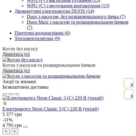
WPG (P) з магнітним пускачем (13)
WPG (C) з модульним контактором (13)
Двоконтурні електрокотли DUOS (14)
Duos з насосом, без розширювального бачка (7)
Duos Maxi з насосом та розширювальним бачком
(7)
Проточні водонагрівачі (6)
Тепловентилятори (9)
Котли без насосу
Дивитись усі
Котли з насосом та розширювальним бачком
Дивитись усі
Акції та знижки
3
Безкоштовна доставка
3
0
Електрокотел Neon Classic 3 (C) 220 В (тихий)
5 377 грн
-11%
4 795 грн
<
>