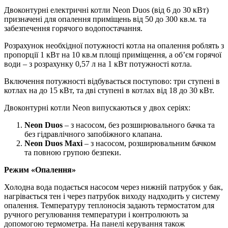
Двоконтурні електричні котли Neon Duos (від 6 до 30 кВт)
призначені для опалення приміщень від 50 до 300 кв.м. та
забезпечення горячого водопостачання.
Розрахунок необхідної потужності котла на опалення роблять з
пропорції 1 кВт на 10 кв.м площі приміщення, а обʼєм горячої
води – з розрахунку 0,57 л на 1 кВт потужності котла.
Включення потужності відбувається поступово: три ступені в
котлах на до 15 кВт, та дві ступені в котлах від 18 до 30 кВт.
Двоконтурні котли Neon випускаються у двох серіях:
Neon Duos
– з насосом, без розширювального бачка та
без гідравлічного запобіжного клапана.
Neon Duos Maxi
– з насосом, розширювальним бачком
та повною групою безпеки.
Режим «Опалення»
Холодна вода подається насосом через нижній патрубок у бак,
нагрівається тен і через патрубок виходу надходить у систему
опалення. Температуру теплоносія задають термостатом для
ручного регулювання температури і контролюють за
допомогою термометра. На панелі керування також