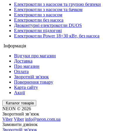
Електрокотли з насосом та групою безпеки
Електрокотли з насосом та бачком
Електрокотли з насосом
Електрокотли без насоса
Двоконтурні електрокотли DUOS
Електрокотли підлогові
Електрокотли Power 18÷30 кВт, без насоса
Інформація
Відгуки про магазин
Доставка
Про магазин
Оплата
Зворотній зв'язок
Повернення товару
Карта сайту
Акції
Каталог товарів
NEON © 2026
Зворотний зв’язок
Viber
Viber
info@neon.com.ua
Замовити дзвінок
Зворотній зв'язок