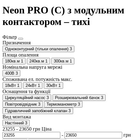
Neon PRO (C) з модульним
контактором – тихі
Фільтр
Призначення
Одноконтурний (тільки опалення)
3
Площа опалення
180кв.м
1
240кв.м
1
300кв.м
1
Номінальна напруга мережі
400В
3
Споживана ел. потужність макс.
18кВт
1
24кВт
1
30кВт
1
Оснащення та функції
Циркуляційний насос
3
Розширювальний бачок
3
Повітровідвідник
3
Термоманометр
3
Гідравличний запобіжний клапан
3
Вид монтажа
Настінний
3
23255
-
23650
грн
Ціна
-
грн