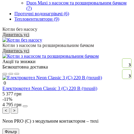
Duos Maxi з насосом та розширювальним бачком
(7)
Проточні водонагрівачі (6)
Тепловентилятори (9)
Котли без насосу
Дивитись усі
Котли з насосом та розширювальним бачком
Дивитись усі
Акції та знижки
3
Безкоштовна доставка
3
0
Електрокотел Neon Classic 3 (C) 220 В (тихий)
5 377 грн
-11%
4 795 грн
<
>
Neon PRO (C) з модульним контактором – тихі
Фільтр