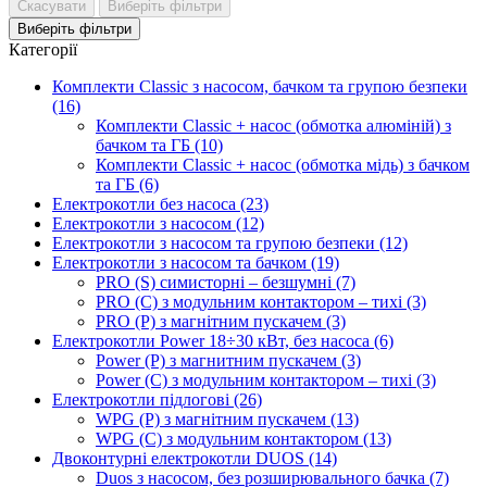
Скасувати
Виберіть фільтри
Виберіть фільтри
Категорії
Комплекти Classic з насосом, бачком та групою безпеки
(16)
Комплекти Classic + насос (обмотка алюміній) з
бачком та ГБ (10)
Комплекти Classic + насос (обмотка мідь) з бачком
та ГБ (6)
Електрокотли без насоса (23)
Електрокотли з насосом (12)
Електрокотли з насосом та групою безпеки (12)
Електрокотли з насосом та бачком (19)
PRO (S) симисторні – безшумні (7)
PRO (C) з модульним контактором – тихі (3)
PRO (P) з магнітним пускачем (3)
Електрокотли Power 18÷30 кВт, без насоса (6)
Power (P) з магнитним пускачем (3)
Power (C) з модульним контактором – тихі (3)
Електрокотли підлогові (26)
WPG (P) з магнітним пускачем (13)
WPG (C) з модульним контактором (13)
Двоконтурні електрокотли DUOS (14)
Duos з насосом, без розширювального бачка (7)