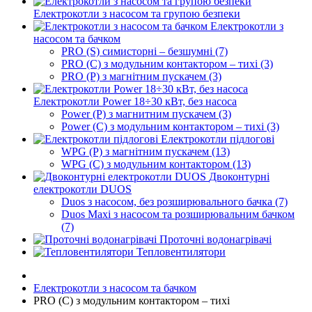
Електрокотли з насосом та групою безпеки
Електрокотли з
насосом та бачком
PRO (S) симисторні – безшумні (7)
PRO (C) з модульним контактором – тихі (3)
PRO (P) з магнітним пускачем (3)
Електрокотли Power 18÷30 кВт, без насоса
Power (P) з магнитним пускачем (3)
Power (C) з модульним контактором – тихі (3)
Електрокотли підлогові
WPG (P) з магнітним пускачем (13)
WPG (C) з модульним контактором (13)
Двоконтурні
електрокотли DUOS
Duos з насосом, без розширювального бачка (7)
Duos Maxi з насосом та розширювальним бачком
(7)
Проточні водонагрівачі
Тепловентилятори
Електрокотли з насосом та бачком
PRO (C) з модульним контактором – тихі