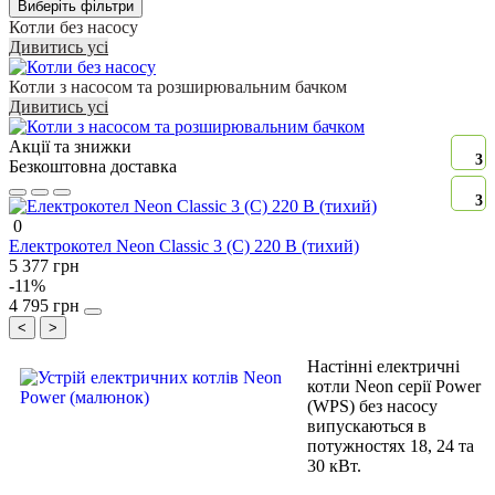
Виберіть фільтри
Котли без насосу
Дивитись усі
Котли з насосом та розширювальним бачком
Дивитись усі
Акції та знижки
3
Безкоштовна доставка
3
0
Електрокотел Neon Classic 3 (C) 220 В (тихий)
5 377 грн
-11%
4 795 грн
<
>
Настінні електричні
котли Neon серії Power
(WPS) без насосу
випускаються в
потужностях 18, 24 та
30 кВт.