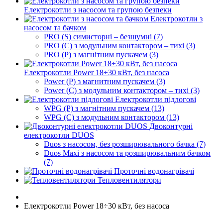
Електрокотли з насосом та групою безпеки
Електрокотли з
насосом та бачком
PRO (S) симисторні – безшумні (7)
PRO (C) з модульним контактором – тихі (3)
PRO (P) з магнітним пускачем (3)
Електрокотли Power 18÷30 кВт, без насоса
Power (P) з магнитним пускачем (3)
Power (C) з модульним контактором – тихі (3)
Електрокотли підлогові
WPG (P) з магнітним пускачем (13)
WPG (C) з модульним контактором (13)
Двоконтурні
електрокотли DUOS
Duos з насосом, без розширювального бачка (7)
Duos Maxi з насосом та розширювальним бачком
(7)
Проточні водонагрівачі
Тепловентилятори
Електрокотли Power 18÷30 кВт, без насоса