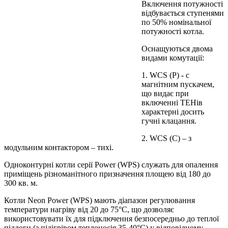
Включення потужності
відбувається ступенями
по 50% номінальної
потужності котла.
Оснащуються двома
видами комутації:
1. WCS (P) - c
магнітним пускачем,
що видає при
включенні ТЕНів
характерні досить
гучні клацання.
2. WCS (C) – з
модульним контактором – тихі.
Одноконтурні котли серії Power (WPS) служать для опалення
приміщень різноманітного призначення площею від 180 до
300 кв. м.
Котли Neon Power (WPS) мають діапазон регулювання
температури нагріву від 20 до 75°С, що дозволяє
використовувати їх для підключення безпосередньо до теплої
підлоги (з підігрівом теплоносія 35-40°C) у відповідному