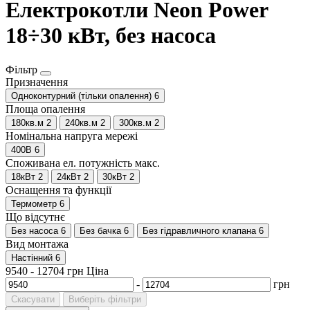
Електрокотли Neon Power
18÷30 кВт, без насоса
Фільтр
Призначення
Одноконтурний (тільки опалення)
6
Площа опалення
180кв.м
2
240кв.м
2
300кв.м
2
Номінальна напруга мережі
400В
6
Споживана ел. потужність макс.
18кВт
2
24кВт
2
30кВт
2
Оснащення та функції
Термометр
6
Що відсутнє
Без насоса
6
Без бачка
6
Без гідравличного клапана
6
Вид монтажа
Настінний
6
9540
-
12704
грн
Ціна
-
грн
Скасувати
Виберіть фільтри