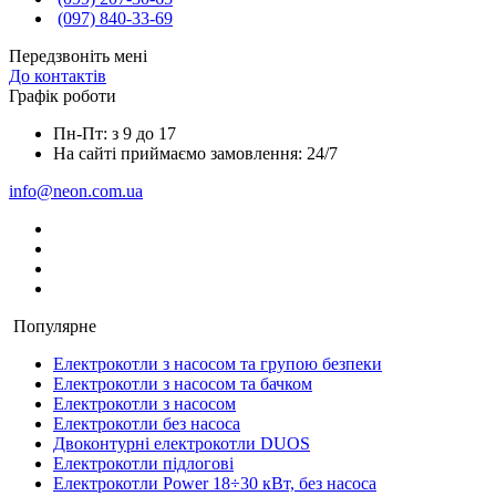
(097) 840-33-69
Передзвоніть мені
До контактів
Графік роботи
Пн-Пт: з 9 до 17
На сайті приймаємо замовлення: 24/7
info@neon.com.ua
Популярне
Електрокотли з насосом та групою безпеки
Електрокотли з насосом та бачком
Електрокотли з насосом
Електрокотли без насоса
Двоконтурні електрокотли DUOS
Електрокотли підлогові
Електрокотли Power 18÷30 кВт, без насоса