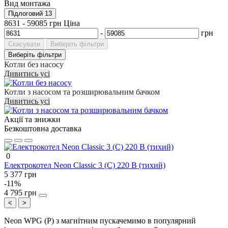
Вид монтажа
Підлоговий
13
8631
-
59085
грн
Ціна
-
грн
Скасувати
Виберіть фільтри
Виберіть фільтри
Котли без насосу
Дивитись усі
Котли з насосом та розширювальним бачком
Дивитись усі
Акції та знижки
Безкоштовна доставка
0
Електрокотел Neon Classic 3 (C) 220 В (тихий)
5 377 грн
-11%
4 795 грн
<
>
Neon WPG (P) з магнітним пускачемимо в популярний