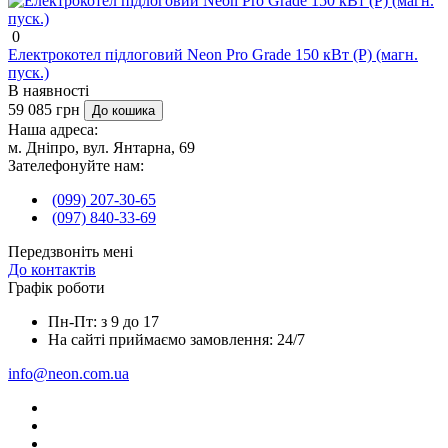
0
Електрокотел підлоговий Neon Pro Grade 150 кВт (P) (магн.
пуск.)
В наявності
59 085 грн
До кошика
Наша адреса:
м. Дніпро, вул. Янтарна, 69
Зателефонуйте нам:
(099) 207-30-65
(097) 840-33-69
Передзвоніть мені
До контактів
Графік роботи
Пн-Пт: з 9 до 17
На сайті приймаємо замовлення: 24/7
info@neon.com.ua