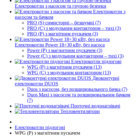
Електрокотли з насосом та групою безпеки
Електрокотли з
насосом та бачком
PRO (S) симисторні – безшумні (7)
PRO (C) з модульним контактором – тихі (3)
PRO (P) з магнітним пускачем (3)
Електрокотли Power 18÷30 кВт, без насоса
Power (P) з магнитним пускачем (3)
Power (C) з модульним контактором – тихі (3)
Електрокотли підлогові
WPG (P) з магнітним пускачем (13)
WPG (C) з модульним контактором (13)
Двоконтурні
електрокотли DUOS
Duos з насосом, без розширювального бачка (7)
Duos Maxi з насосом та розширювальним бачком
(7)
Проточні водонагрівачі
Тепловентилятори
Електрокотли підлогові
WPG (P) з магнітним пускачем