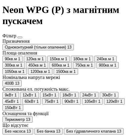
Neon WPG (P) з магнітним
пускачем
Фільтр
Призначення
Одноконтурний (тільки опалення)
13
Площа опалення
90кв.м
1
120кв.м
1
150кв.м
1
180кв.м
1
240кв.м
1
300кв.м
1
450кв.м
1
600кв.м
1
750кв.м
1
900кв.м
1
1050кв.м
1
1200кв.м
1
1500кв.м
1
Номінальна напруга мережі
400В
13
Споживана ел. потужність макс.
9кВт
1
12кВт
1
15кВт
1
18кВт
1
24кВт
1
30кВт
1
45кВт
1
60кВт
1
75кВт
1
90кВт
1
105кВт
1
120кВт
1
150кВт
1
Оснащення та функції
Термометр
13
Що відсутнє
Без насоса
13
Без бачка
13
Без гідравличного клапана
13