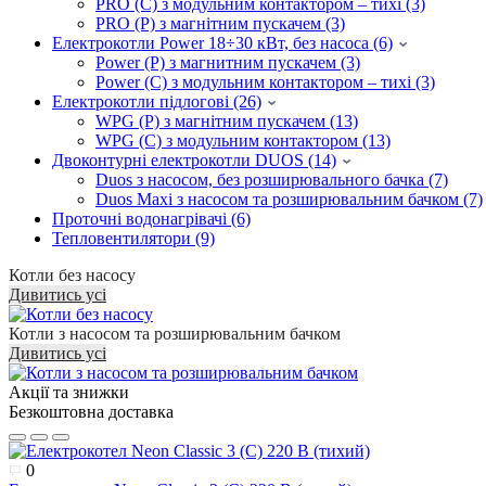
PRO (C) з модульним контактором – тихі (3)
PRO (P) з магнітним пускачем (3)
Електрокотли Power 18÷30 кВт, без насоса (6)
Power (P) з магнитним пускачем (3)
Power (C) з модульним контактором – тихі (3)
Електрокотли підлогові (26)
WPG (P) з магнітним пускачем (13)
WPG (C) з модульним контактором (13)
Двоконтурні електрокотли DUOS (14)
Duos з насосом, без розширювального бачка (7)
Duos Maxi з насосом та розширювальним бачком (7)
Проточні водонагрівачі (6)
Тепловентилятори (9)
Котли без насосу
Дивитись усі
Котли з насосом та розширювальним бачком
Дивитись усі
Акції та знижки
Безкоштовна доставка
0