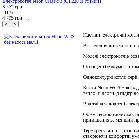
Електрокотел Neon Classic 3 (C) 220 В (тихий)
5 377 грн
-11%
4 795 грн
<
>
Настінні електричні котли
Включення потужності відбу
Моделі електрокотлів без 
Оснащені безшумною кому
Одноконтурні котли серії
Котли Neon WCS мають діа
теплої підлоги (з підігрі
В котлі встановлені елек
Об'єм теплообмінника ста
приміщення за менший пр
Терморегулятор із плавни
створюючи комфортні умо