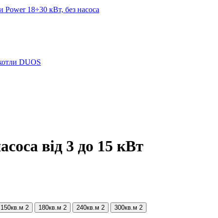
 Power 18÷30 кВт, без насоса
окотли DUOS
соса від 3 до 15 кВт
150кв.м
2
180кв.м
2
240кв.м
2
300кв.м
2