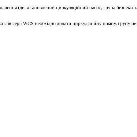
алення (де встановлений циркуляційний насос, група безпеки т
котлів серії WCS необхідно додати циркуляційну помпу, групу б