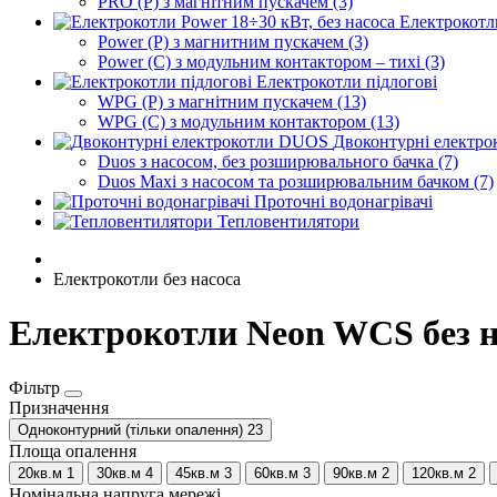
PRO (P) з магнітним пускачем (3)
Електрокотли
Power (P) з магнитним пускачем (3)
Power (C) з модульним контактором – тихі (3)
Електрокотли підлогові
WPG (P) з магнітним пускачем (13)
WPG (C) з модульним контактором (13)
Двоконтурні електр
Duos з насосом, без розширювального бачка (7)
Duos Maxi з насосом та розширювальним бачком (7)
Проточні водонагрівачі
Тепловентилятори
Електрокотли без насоса
Електрокотли Neon WCS без на
Фільтр
Призначення
Одноконтурний (тільки опалення)
23
Площа опалення
20кв.м
1
30кв.м
4
45кв.м
3
60кв.м
3
90кв.м
2
120кв.м
2
Номінальна напруга мережі