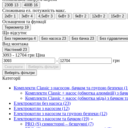
230В
13
400В
16
Споживана ел. потужність макс.
2кВт
1
3кВт
4
4,5кВт
3
6кВт
3
9кВт
2
12кВт
2
15кВт
2
Оснащення та функції
Термометр
19
Що відсутнє
Без термометра
4
Без насоса
23
Без бачка
23
Без гідравлично
Вид монтажа
Настінний
23
3093
-
12704
грн
Ціна
-
грн
Скасувати
Виберіть фільтри
Виберіть фільтри
Категорії
Комплекти Classic з насосом, бачком та групою безпеки (1
Комплекти Classic + насос (обмотка алюміній) з бачк
Комплекти Classic + насос (обмотка мідь) з бачком та
Електрокотли без насоса (23)
Електрокотли з насосом (12)
Електрокотли з насосом та групою безпеки (12)
Електрокотли з насосом та бачком (19)
PRO (S) симисторні – безшумні (7)