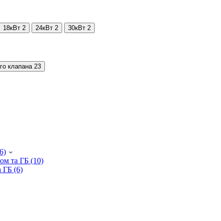
18кВт
2
24кВт
2
30кВт
2
го клапана
23
6)
ом та ГБ (10)
 ГБ (6)