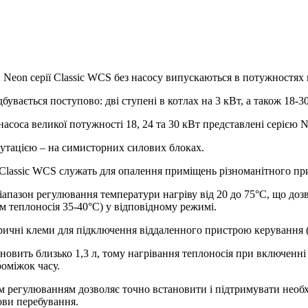
 Neon серії Classic WCS без насосу випускаються в потужностях в
вається поступово: дві ступені в котлах на 3 кВт, а також 18-30 
насоса великої потужності 18, 24 та 30 кВт представлені серією
тацією – на симисторних силових блоках.
 Classic WCS служать для опалення приміщень різноманітного при
пазон регулювання температури нагріву від 20 до 75°С, що дозв
вом теплоносія 35-40°C) у відповідному режимі.
тричні клеми для підключення віддаленного пристрою керування
новить близько 1,3 л, тому нагрівання теплоносія при включенні
оміжок часу.
м регулюванням дозволяє точно встановити і підтримувати необх
ви перебування.