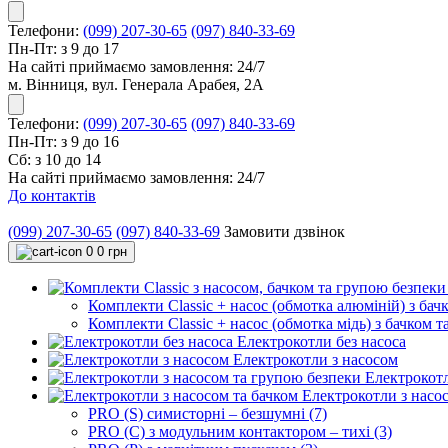
Телефони:
(099) 207-30-65
(097) 840-33-69
Пн-Пт: з 9 до 17
На сайті приймаємо замовлення: 24/7
м. Вінниця, вул. Генерала Арабея, 2А
Телефони:
(099) 207-30-65
(097) 840-33-69
Пн-Пт: з 9 до 16
Сб: з 10 до 14
На сайті приймаємо замовлення: 24/7
До контактів
(099) 207-30-65
(097) 840-33-69
Замовити дзвінок
0
0 грн
Комплекти Classic + насос (обмотка алюміній) з бачк
Комплекти Classic + насос (обмотка мідь) з бачком та
Електрокотли без насоса
Електрокотли з насосом
Електрокотл
Електрокотли з насо
PRO (S) симисторні – безшумні (7)
PRO (C) з модульним контактором – тихі (3)